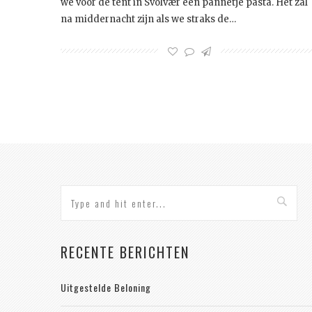
we voor de tent in Svolvær een pannetje pasta. Het zal
na middernacht zijn als we straks de…
RECENTE BERICHTEN
Uitgestelde Beloning