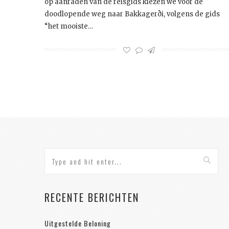
op aanraden van de reisgids kiezen we voor de
doodlopende weg naar Bakkagerði, volgens de gids
“het mooiste…
RECENTE BERICHTEN
Uitgestelde Beloning