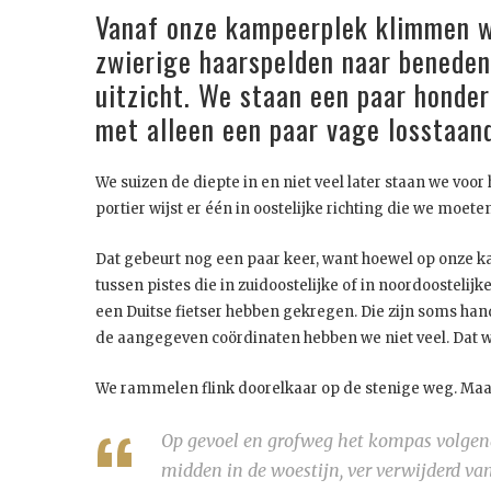
Vanaf onze kampeerplek klimmen we
zwierige haarspelden naar benede
uitzicht. We staan een paar honder
met alleen een paar vage losstaan
We suizen de diepte in en niet veel later staan we voo
portier wijst er één in oostelijke richting die we moet
Dat gebeurt nog een paar keer, want hoewel op onze 
tussen pistes die in zuidoostelijke of in noordoostelij
een Duitse fietser hebben gekregen. Die zijn soms han
de aangegeven coördinaten hebben we niet veel. Dat wo
We rammelen flink doorelkaar op de stenige weg. Maar j
Op gevoel en grofweg het kompas volgend 
midden in de woestijn, ver verwijderd van