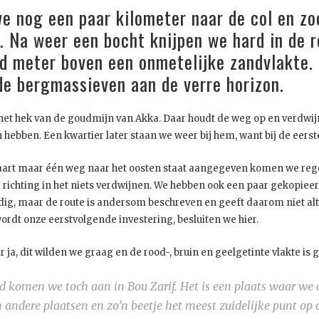
 nog een paar kilometer naar de col en zo
n. Na weer een bocht knijpen we hard in d
d meter boven een onmetelijke zandvlakte. 
de bergmassieven aan de verre horizon.
r het hek van de goudmijn van Akka. Daar houdt de weg op en verdwijnt
en hebben. Een kwartier later staan we weer bij hem, want bij de eerst
kaart maar één weg naar het oosten staat aangegeven komen we reg
ke richting in het niets verdwijnen. We hebben ook een paar gekopieer
dig, maar de route is andersom beschreven en geeft daarom niet alt
rdt onze eerstvolgende investering, besluiten we hier.
a, dit wilden we graag en de rood-, bruin en geelgetinte vlakte is 
komen we toch aan in Bou Zarif. Het is een plaats waar we a
 andere plaatsen en zo’n beetje het meest zuidelijke punt op 