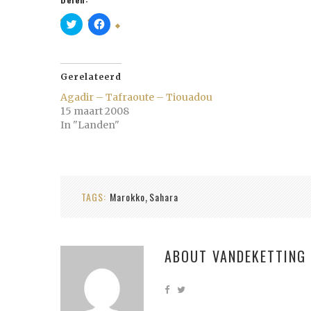
Klik
Klik
om
om
te
te
delen
delen
met
op
Twitter
Facebook
(Wordt
(Wordt
Gerelateerd
in
in
een
een
Agadir – Tafraoute – Tiouadou
nieuw
nieuw
15 maart 2008
venster
venster
geopend)
geopend)
In "Landen"
TAGS:
Marokko
Sahara
,
ABOUT
VANDEKETTING