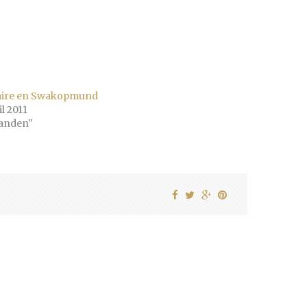
taire en Swakopmund
il 2011
Landen"