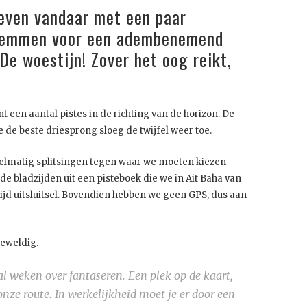
even vandaar met een paar
e remmen voor een adembenemend
De woestijn! Zover het oog reikt,
 een aantal pistes in de richting van de horizon. De
e de beste driesprong sloeg de twijfel weer toe.
elmatig splitsingen tegen waar we moeten kiezen
de bladzijden uit een pisteboek die we in Ait Baha van
ijd uitsluitsel. Bovendien hebben we geen GPS, dus aan
geweldig.
l weken over fantaseren. Een plek op de kaart,
onze route. In werkelijkheid moet je er door een