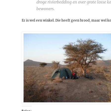
droge rivierbedding en over grote losse k
bewoners.
Er is wel een winkel. Die heeft geen brood, maar wel 
Delen: