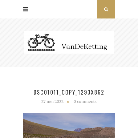
DSC01011_COPY_1293X862
27 mei 2022
0 comments