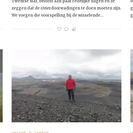
Twentse staf, belooft aan paar redelijke dagen en ze
o
zeggen dat de rivierdoorwadingen te doen moeten zijn.
g
We voegen die voorspelling bij de wisselende…
g