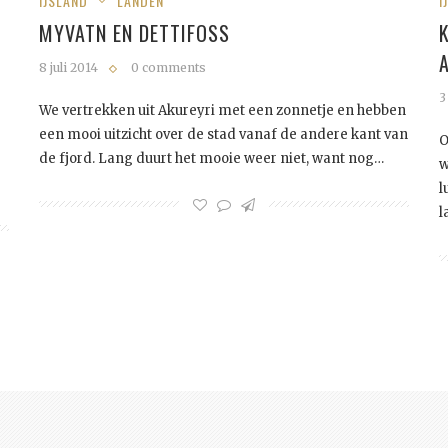
IJSLAND
LANDEN
I
MYVATN EN DETTIFOSS
8 juli 2014
0 comments
3
We vertrekken uit Akureyri met een zonnetje en hebben
een mooi uitzicht over de stad vanaf de andere kant van
O
de fjord. Lang duurt het mooie weer niet, want nog…
w
l
l