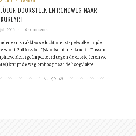
JSLAND
LANDEN
KJÖLUR DOORSTEEK EN RONDWEG NAAR
AKUREYRI
 juli 2014
0 comments
nder een strakblauwe lucht met stapelwolken rijden
e vanaf Gullfoss het IJslandse binnenland in. Tussen
upinevelden (geïmporteerd tegen de erosie, leren we
ater) kruipt de weg omhoog naar de hoogvlakte.…