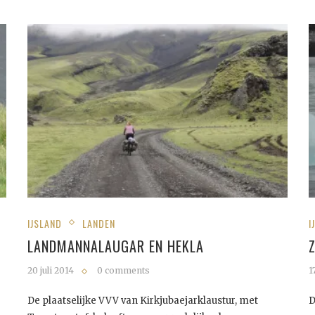
IJSLAND
LANDEN
I
LANDMANNALAUGAR EN HEKLA
20 juli 2014
0 comments
1
De plaatselijke VVV van Kirkjubaejarklaustur, met
D