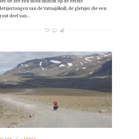
ver de zee een mooi uitzicht op de eerste
letsjertongen van de Vatnajökull, de gletsjer die een
root deel van…