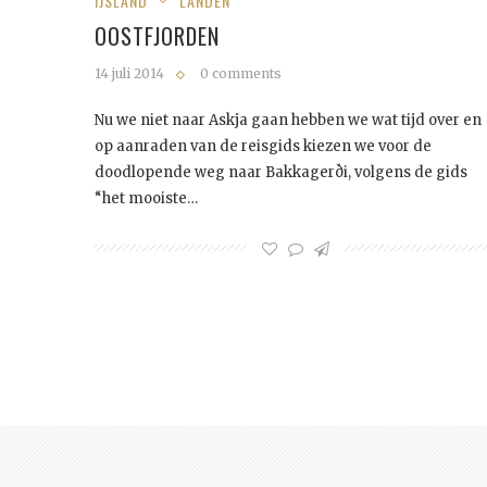
IJSLAND
LANDEN
OOSTFJORDEN
14 juli 2014
0 comments
Nu we niet naar Askja gaan hebben we wat tijd over en
op aanraden van de reisgids kiezen we voor de
doodlopende weg naar Bakkagerði, volgens de gids
“het mooiste…