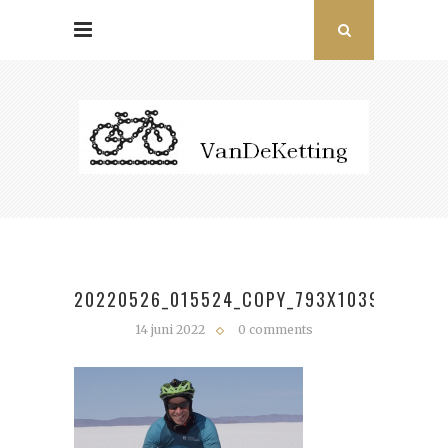
20220526_015524_COPY_793X1039
14 juni 2022
0 comments