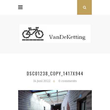
DSC01238_COPY_1417X944
14 juni 2022
0 comments