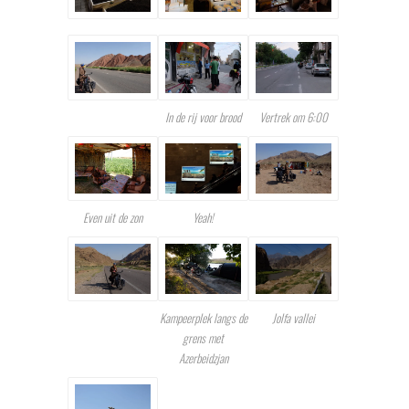
In de rij voor brood
Vertrek om 6:00
Even uit de zon
Yeah!
Kampeerplek langs de
Jolfa vallei
grens met
Azerbeidzjan