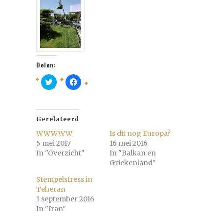
Delen:
Klik
Klik
om
om
te
te
delen
delen
met
op
Twitter
Facebook
(Wordt
(Wordt
Gerelateerd
in
in
een
een
WWWWW
Is dit nog Europa?
nieuw
nieuw
5 mei 2017
16 mei 2016
venster
venster
geopend)
geopend)
In "Overzicht"
In "Balkan en
Griekenland"
Stempelstress in
Teheran
1 september 2016
In "Iran"