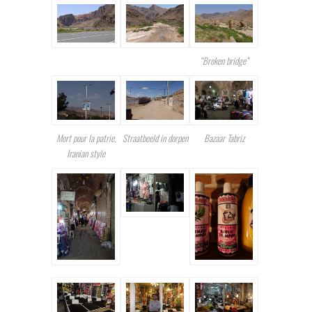
“Broken bridge”
Mort pour la patrie,
Straatbeeld in dorpen
Bazaar Tabriz
Iranian style